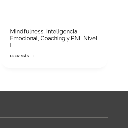
Mindfulness, Inteligencia
Emocional, Coaching y PNL Nivel
I
MINDFULNESS,
LEER MÁS
INTELIGENCIA
EMOCIONAL,
COACHING
Y
PNL
NIVEL
I