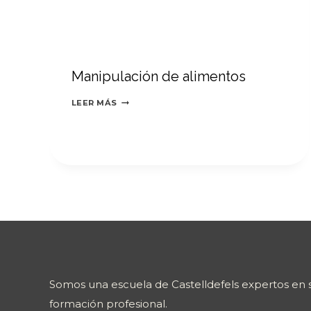
Manipulación de alimentos
MANIPULACIÓN
LEER MÁS
DE
ALIMENTOS
Somos una escuela de Castelldefels expertos en s
formación profesional.