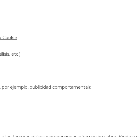
la Cookie
isis, etc.)
s, por ejemplo, publicidad comportamental):
car a los terceros países y proporcionar información sobre dónde