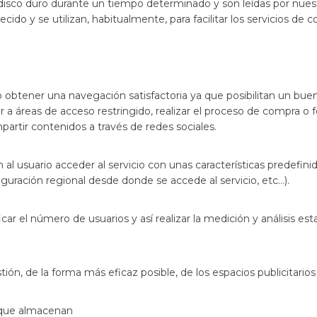
disco duro durante un tiempo determinado y son leídas por nuest
cido y se utilizan, habitualmente, para facilitar los servicios de 
o obtener una navegación satisfactoria ya que posibilitan un bu
r a áreas de acceso restringido, realizar el proceso de compra o f
artir contenidos a través de redes sociales.
l usuario acceder al servicio con unas características predefinid
iguración regional desde donde se accede al servicio, etc…).
ar el número de usuarios y así realizar la medición y análisis esta
tión, de la forma más eficaz posible, de los espacios publicitari
 que almacenan