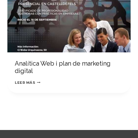
Analítica Web i plan de marketing
digital
ANALÍTICA
LEER MÁS
WEB
I
PLAN
DE
MARKETING
DIGITAL