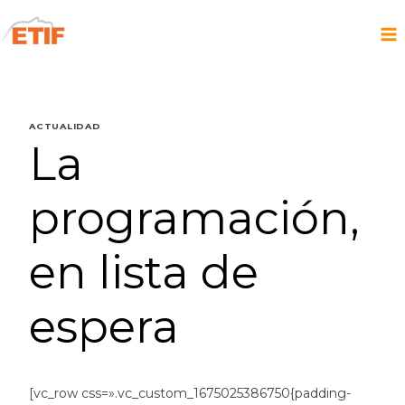
Saltar
al
contenido
ACTUALIDAD
La
programación,
en lista de
espera
[vc_row css=».vc_custom_1675025386750{padding-