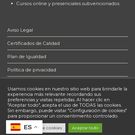
Cursos online y presenciales subvencionados
Aviso Legal
Certificados de Calidad
Plan de Igualdad
Política de privacidad
Política de cookies
Usamos cookies en nuestro sitio web para brindarle la
experiencia más relevante recordando sus
preferencias y visitas repetidas. Al hacer clic en
"Aceptar todo", acepta el uso de TODAS las cookies.
Sin embargo, puede visitar "Configuración de cookies"
para proporcionar un consentimiento controlado.
ES
© 2026 Espacio Técnico de Innovación y Formación S, L. B63073472
Configuración de cookies
Aceptar todo