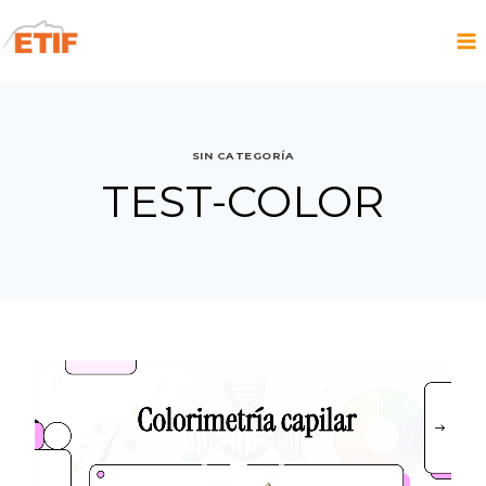
Saltar
al
contenido
SIN CATEGORÍA
TEST-COLOR
R
e
p
r
o