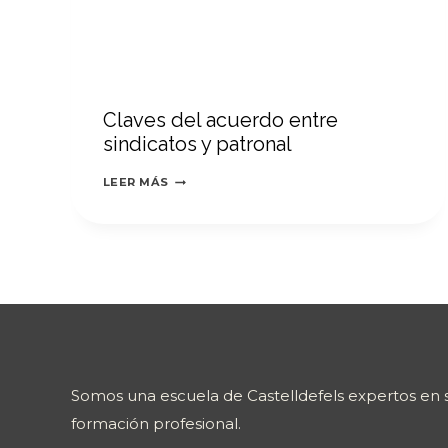
Claves del acuerdo entre
sindicatos y patronal
CLAVES
LEER MÁS
DEL
ACUERDO
ENTRE
SINDICATOS
Y
PATRONAL
Somos una escuela de Castelldefels expertos en s
formación profesional.