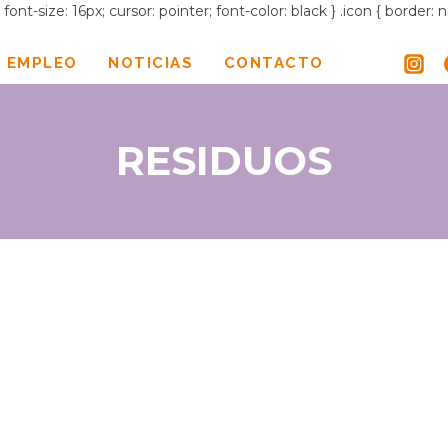
ont-size: 16px; cursor: pointer; font-color: black } .icon { border:
 EMPLEO
NOTICIAS
CONTACTO
RESIDUOS