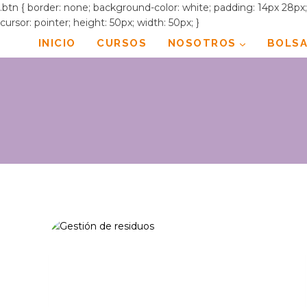
.btn { border: none; background-color: white; padding: 14px 28px; f
cursor: pointer; height: 50px; width: 50px; }
Saltar
INICIO
CURSOS
NOSOTROS
BOLSA
al
contenido