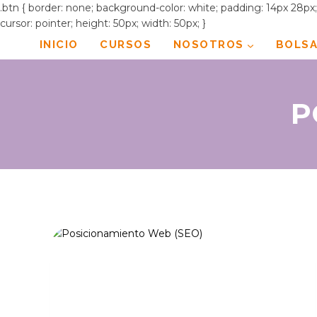
.btn { border: none; background-color: white; padding: 14px 28px; f
cursor: pointer; height: 50px; width: 50px; }
Saltar
INICIO
CURSOS
NOSOTROS
BOLSA
al
contenido
P