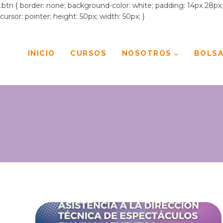
.btn { border: none; background-color: white; padding: 14px 28px; f
cursor: pointer; height: 50px; width: 50px; }
Saltar
al
contenido
INICIO
CURSOS
NOSOTROS
BOLSA