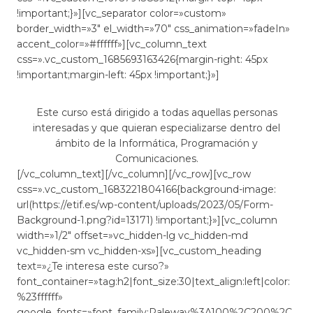
!important;}»][vc_separator color=»custom»
border_width=»3″ el_width=»70″ css_animation=»fadeIn»
accent_color=»#ffffff»][vc_column_text
css=».vc_custom_1685693163426{margin-right: 45px
!important;margin-left: 45px !important;}»]
Este curso está dirigido a todas aquellas personas
interesadas y que quieran especializarse dentro del
ámbito de la Informática, Programación y
Comunicaciones.
[/vc_column_text][/vc_column][/vc_row][vc_row
css=».vc_custom_1683221804166{background-image:
url(https://etif.es/wp-content/uploads/2023/05/Form-
Background-1.png?id=13171) !important;}»][vc_column
width=»1/2″ offset=»vc_hidden-lg vc_hidden-md
vc_hidden-sm vc_hidden-xs»][vc_custom_heading
text=»¿Te interesa este curso?»
font_container=»tag:h2|font_size:30|text_align:left|color:
%23ffffff»
google_fonts=»font_family:Raleway%3A100%2C200%2C