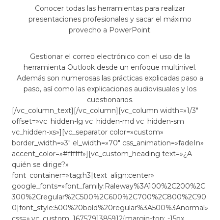
Conocer todas las herramientas para realizar
presentaciones profesionales y sacar el máximo
provecho a PowerPoint.
Gestionar el correo electrónico con el uso de la
herramienta Outlook desde un enfoque multinivel.
Además son numerosas las prácticas explicadas paso a
paso, así como las explicaciones audiovisuales y los
cuestionarios.
[/vc_column_text][/vc_column][vc_column width=»1/3″
offset=»vc_hidden-lg vc_hidden-md vc_hidden-sm
vc_hidden-xs»][vc_separator color=»custom»
border_width=»3″ el_width=»70″ css_animation=»fadeIn»
accent_color=»#ffffff»][vc_custom_heading text=»¿A
quién se dirige?»
font_container=»tag:h3|text_align:center»
google_fonts=»font_family:Raleway%3A100%2C200%2C
300%2Cregular%2C500%2C600%2C700%2C800%2C90
0|font_style:500%20bold%20regular%3A500%3Anormal»
css=».vc_custom_1675791385912{margin-top: -15px