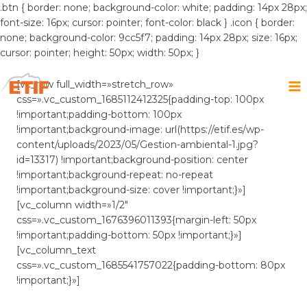
.btn { border: none; background-color: white; padding: 14px 28px;
font-size: 16px; cursor: pointer; font-color: black } .icon { border:
none; background-color: 9cc5f7; padding: 14px 28px; size: 16px;
cursor: pointer; height: 50px; width: 50px; }
Saltar
al
[vc_row full_width=»stretch_row»
contenido
css=».vc_custom_1685112412325{padding-top: 100px
!important;padding-bottom: 100px
!important;background-image: url(https://etif.es/wp-
content/uploads/2023/05/Gestion-ambiental-1.jpg?
id=13317) !important;background-position: center
!important;background-repeat: no-repeat
!important;background-size: cover !important;}»]
[vc_column width=»1/2″
css=».vc_custom_1676396011393{margin-left: 50px
!important;padding-bottom: 50px !important;}»]
[vc_column_text
css=».vc_custom_1685541757022{padding-bottom: 80px
!important;}»]