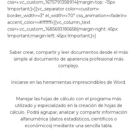
css=».vc_custom_1675791358914{margin-top: -15px
!important;}»][vc_separator color=»custom»
border_width=»3″ el_width=»70″ css_animation=»fadeIn»
accent_color=»#ffffff»][vc_column_text
css=».vc_custom_1685693185658{margin-right: 45px
!important;margin-left: 45px !important;}»]
Saber crear, compartir y leer documentos desde el más
simple al documento de apariencia profesional más
complejo.
Iniciarse en las herramientas imprescindibles de Word.
Manejar las hojas de cálculo con el programa más
utilizado y especializado en la creación de hojas de
cálculo. Podrá agrupar, analizar y compartir información
alfanumérica (datos estadísticos, científicos o
económicos) mediante una sencilla tabla.