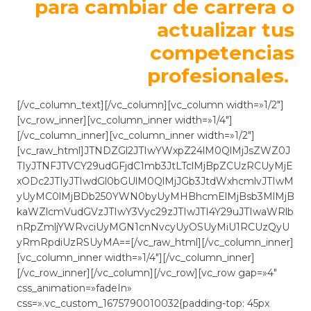
para cambiar de carrera o
actualizar tus
competencias
profesionales.
[/vc_column_text][/vc_column][vc_column width=»1/2″]
[vc_row_inner][vc_column_inner width=»1/4″]
[/vc_column_inner][vc_column_inner width=»1/2″]
[vc_raw_html]JTNDZGl2JTIwYWxpZ24lM0QlMjJsZWZ0J
TIyJTNFJTVCY29udGFjdC1mb3JtLTclMjBpZCUzRCUyMjE
xODc2JTIyJTIwdGl0bGUlM0QlMjJGb3JtdWxhcmlvJTIwM
yUyMC0lMjBDb250YWN0byUyMHBhcmElMjBsb3MlMjB
kaWZlcmVudGVzJTIwY3Vyc29zJTIwJTI4Y29uJTIwaWRlb
nRpZmljYWRvciUyMGN1cnNvcyUyOSUyMiU1RCUzQyU
yRmRpdiUzRSUyMA==[/vc_raw_html][/vc_column_inner]
[vc_column_inner width=»1/4″][/vc_column_inner]
[/vc_row_inner][/vc_column][/vc_row][vc_row gap=»4″
css_animation=»fadeIn»
css=».vc_custom_1675790010032{padding-top: 45px