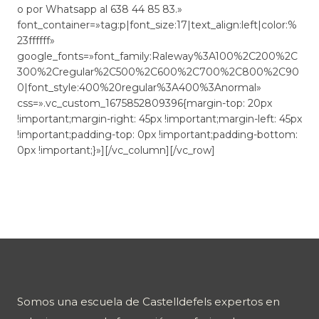
o por Whatsapp al 638 44 85 83.»
font_container=»tag:p|font_size:17|text_align:left|color:%
23ffffff»
google_fonts=»font_family:Raleway%3A100%2C200%2C
300%2Cregular%2C500%2C600%2C700%2C800%2C90
0|font_style:400%20regular%3A400%3Anormal»
css=».vc_custom_1675852809396{margin-top: 20px
!important;margin-right: 45px !important;margin-left: 45px
!important;padding-top: 0px !important;padding-bottom:
0px !important;}»][/vc_column][/vc_row]
Somos una escuela de Castelldefels expertos en