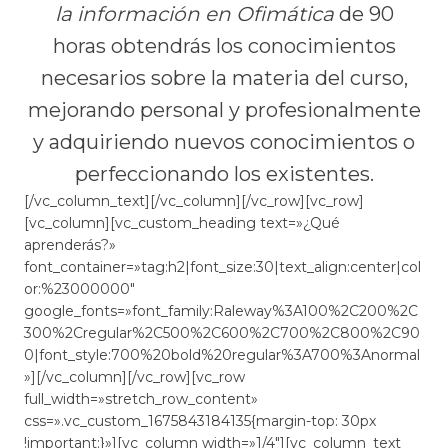
la información en Ofimática
de 90
horas obtendrás los conocimientos
necesarios sobre la materia del curso,
mejorando personal y profesionalmente
y adquiriendo nuevos conocimientos o
perfeccionando los existentes.
[/vc_column_text][/vc_column][/vc_row][vc_row]
[vc_column][vc_custom_heading text=»¿Qué
aprenderás?»
font_container=»tag:h2|font_size:30|text_align:center|col
or:%23000000″
google_fonts=»font_family:Raleway%3A100%2C200%2C
300%2Cregular%2C500%2C600%2C700%2C800%2C90
0|font_style:700%20bold%20regular%3A700%3Anormal
»][/vc_column][/vc_row][vc_row
full_width=»stretch_row_content»
css=».vc_custom_1675843184135{margin-top: 30px
!important;}»][vc_column width=»1/4″][vc_column_text