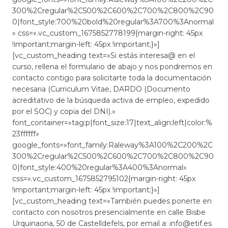
300%2Cregular%2C500%2C600%2C700%2C800%2C90
0|font_style:700%20bold%20regular%3A700%3Anormal
» css=».vc_custom_1675852778199{margin-right: 45px
!important;margin-left: 45px !important;}»]
[vc_custom_heading text=»Si estás interesa@ en el
curso, rellena el formulario de abajo y nos pondremos en
contacto contigo para solicitarte toda la documentación
necesaria (Curriculum Vitae, DARDO (Documento
acreditativo de la búsqueda activa de empleo, expedido
por el SOC) y copia del DNI).»
font_container=»tag:p|font_size:17|text_align:left|color:%
23ffffff»
google_fonts=»font_family:Raleway%3A100%2C200%2C
300%2Cregular%2C500%2C600%2C700%2C800%2C90
0|font_style:400%20regular%3A400%3Anormal»
css=».vc_custom_1675852795102{margin-right: 45px
!important;margin-left: 45px !important;}»]
[vc_custom_heading text=»También puedes ponerte en
contacto con nosotros presencialmente en calle Bisbe
Urquinaona, 50 de Castelldefels, por email a: info@etif.es