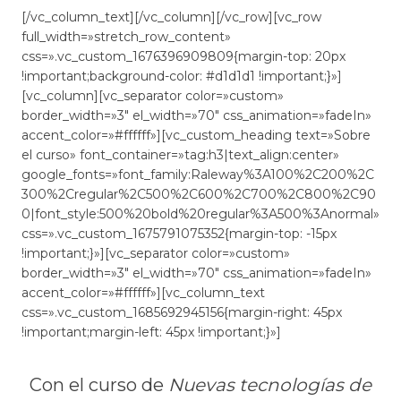
[/vc_column_text][/vc_column][/vc_row][vc_row
full_width=»stretch_row_content»
css=».vc_custom_1676396909809{margin-top: 20px
!important;background-color: #d1d1d1 !important;}»]
[vc_column][vc_separator color=»custom»
border_width=»3″ el_width=»70″ css_animation=»fadeIn»
accent_color=»#ffffff»][vc_custom_heading text=»Sobre
el curso» font_container=»tag:h3|text_align:center»
google_fonts=»font_family:Raleway%3A100%2C200%2C
300%2Cregular%2C500%2C600%2C700%2C800%2C90
0|font_style:500%20bold%20regular%3A500%3Anormal»
css=».vc_custom_1675791075352{margin-top: -15px
!important;}»][vc_separator color=»custom»
border_width=»3″ el_width=»70″ css_animation=»fadeIn»
accent_color=»#ffffff»][vc_column_text
css=».vc_custom_1685692945156{margin-right: 45px
!important;margin-left: 45px !important;}»]
Con el curso de
Nuevas tecnologías de