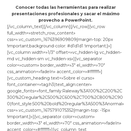
Conocer todas las herramientas para realizar
presentaciones profesionales y sacar el máximo
provecho a PowerPoint.
[/vc_column_text][/vc_column][/vc_row][vc_row
full_width=»stretch_row_content»
css=».vc_custom_1676396909809{margin-top: 20px
!important;background-color: #d1d1d1 !important;}»]
[vc_column width=»1/3″ offset=»vc_hidden-lg vc_hidden-
md vc_hidden-sm vc_hidden-xs»][vc_separator
color=»custom» border_width=»3″ el_width=»70″
css_animation=»fadeIn» accent_color=»#ffffff»]
[vc_custom_heading text=»Sobre el curso»
font_container=»tag:h3|text_align:center»
google_fonts=»font_family:Raleway%3A100%2C200%2C
300%2Cregular%2C500%2C600%2C700%2C800%2C90
0|font_style:500%20bold%20regular%3A500%3Anormal»
css=».vc_custom_1675791075352{margin-top: -15px
!important;}»][vc_separator color=»custom»
border_width=»3″ el_width=»70″ css_animation=»fadeIn»
accent_color=»#ffffff»][vc_column_text