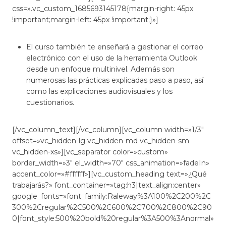
css=».vc_custom_1685693145178{margin-right: 45px
!important;margin-left: 45px !important;}»]
El curso también te enseñará a gestionar el correo
electrónico con el uso de la herramienta Outlook
desde un enfoque multinivel. Además son
numerosas las prácticas explicadas paso a paso, así
como las explicaciones audiovisuales y los
cuestionarios.
[/vc_column_text][/vc_column][vc_column width=»1/3″
offset=»vc_hidden-lg vc_hidden-md vc_hidden-sm
vc_hidden-xs»][vc_separator color=»custom»
border_width=»3″ el_width=»70″ css_animation=»fadeIn»
accent_color=»#ffffff»][vc_custom_heading text=»¿Qué
trabajarás?» font_container=»tag:h3|text_align:center»
google_fonts=»font_family:Raleway%3A100%2C200%2C
300%2Cregular%2C500%2C600%2C700%2C800%2C90
0|font_style:500%20bold%20regular%3A500%3Anormal»