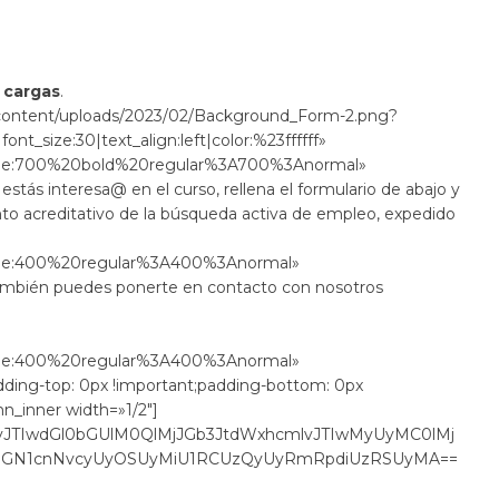
e
cargas
.
p-content/uploads/2023/02/Background_Form-2.png?
nt_size:30|text_align:left|color:%23ffffff»
le:700%20bold%20regular%3A700%3Anormal»
tás interesa@ en el curso, rellena el formulario de abajo y
o acreditativo de la búsqueda activa de empleo, expedido
le:400%20regular%3A400%3Anormal»
También puedes ponerte en contacto con nosotros
le:400%20regular%3A400%3Anormal»
dding-top: 0px !important;padding-bottom: 0px
n_inner width=»1/2″]
IyJTIwdGl0bGUlM0QlMjJGb3JtdWxhcmlvJTIwMyUyMC0lMj
yMGN1cnNvcyUyOSUyMiU1RCUzQyUyRmRpdiUzRSUyMA==