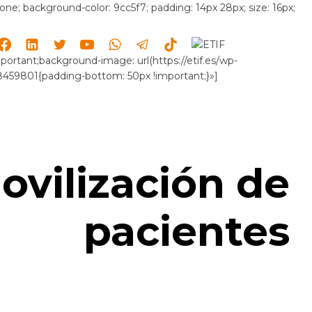
 none; background-color: 9cc5f7; padding: 14px 28px; size: 16px;
ortant;background-image: url(https://etif.es/wp-
8459801{padding-bottom: 50px !important;}»]
ovilización de
pacientes