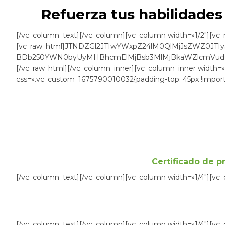
Refuerza tus habilidades 
[/vc_column_text][/vc_column][vc_column width=»1/2″][vc_
[vc_raw_html]JTNDZGl2JTIwYWxpZ24lM0QlMjJsZWZ0JTI
BDb250YWN0byUyMHBhcmElMjBsb3MlMjBkaWZlcmVudGV
[/vc_raw_html][/vc_column_inner][vc_column_inner width=»
css=».vc_custom_1675790010032{padding-top: 45px !importan
Certificado de p
[/vc_column_text][/vc_column][vc_column width=»1/4″][vc
[/vc_column_text][/vc_column][vc_column width=»1/4″][vc