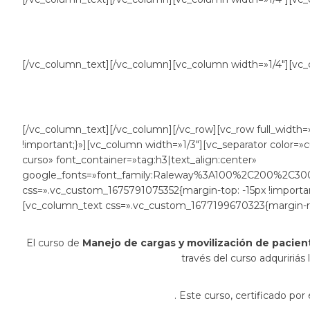
[/vc_column_text][/vc_column][vc_column width=»1/4″][vc
[/vc_column_text][/vc_column][/vc_row][vc_row full_width
!important;}»][vc_column width=»1/3″][vc_separator color=
curso» font_container=»tag:h3|text_align:center»
google_fonts=»font_family:Raleway%3A100%2C200%2C
css=».vc_custom_1675791075352{margin-top: -15px !importan
[vc_column_text css=».vc_custom_1677199670323{margin-righ
El curso de
Manejo de cargas y movilización de pacien
través del curso adquririá
. Este curso, certificado po