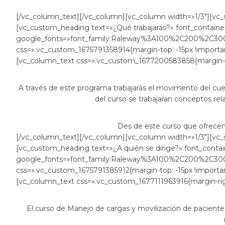
[/vc_column_text][/vc_column][vc_column width=»1/3″][vc_s
[vc_custom_heading text=»¿Qué trabajarás?» font_container
google_fonts=»font_family:Raleway%3A100%2C200%2C
css=».vc_custom_1675791358914{margin-top: -15px !importan
[vc_column_text css=».vc_custom_1677200583858{margin-righ
A través de este programa trabajarás el movimento del cue
del curso se trabajaran conceptos rela
Des de este curso que ofrec
[/vc_column_text][/vc_column][vc_column width=»1/3″][vc_s
[vc_custom_heading text=»¿A quién se dirige?» font_contai
google_fonts=»font_family:Raleway%3A100%2C200%2C
css=».vc_custom_1675791385912{margin-top: -15px !importan
[vc_column_text css=».vc_custom_1677111963916{margin-right
El curso de Manejo de cargas y movilización de pacientes