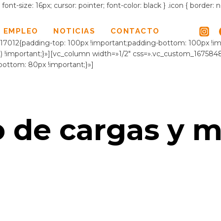
ont-size: 16px; cursor: pointer; font-color: black } .icon { border:
 EMPLEO
NOTICIAS
CONTACTO
17012{padding-top: 100px !important;padding-bottom: 100px !imp
 !important;}»][vc_column width=»1/2″ css=».vc_custom_167584
ottom: 80px !important;}»]
 de cargas y m