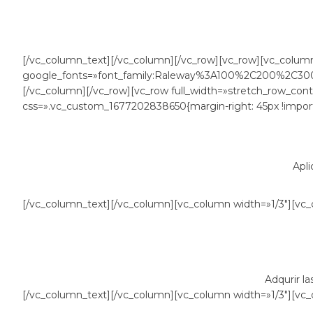
El curso d
[/vc_column_text][/vc_column][/vc_row][vc_row][vc_colum
google_fonts=»font_family:Raleway%3A100%2C200%2C
[/vc_column][/vc_row][vc_row full_width=»stretch_row_con
css=».vc_custom_1677202838650{margin-right: 45px !importa
Apli
[/vc_column_text][/vc_column][vc_column width=»1/3″][vc_c
Adqurir la
[/vc_column_text][/vc_column][vc_column width=»1/3″][vc_c