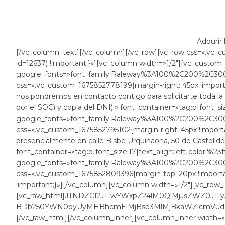
Adqurir 
[/vc_column_text][/vc_column][/vc_row][vc_row css=».vc_
id=12637) !important;}»][vc_column width=»1/2″][vc_custom_h
google_fonts=»font_family:Raleway%3A100%2C200%2C
css=».vc_custom_1675852778199{margin-right: 45px !importan
nos pondremos en contacto contigo para solicitarte toda 
por el SOC) y copia del DNI).» font_container=»tag:p|font_size
google_fonts=»font_family:Raleway%3A100%2C200%2C
css=».vc_custom_1675852795102{margin-right: 45px !import
presencialmente en calle Bisbe Urquinaona, 50 de Castelldef
font_container=»tag:p|font_size:17|text_align:left|color:%23ff
google_fonts=»font_family:Raleway%3A100%2C200%2C
css=».vc_custom_1675852809396{margin-top: 20px !important
!important;}»][/vc_column][vc_column width=»1/2″][vc_row_
[vc_raw_html]JTNDZGl2JTIwYWxpZ24lM0QlMjJsZWZ0JTI
BDb250YWN0byUyMHBhcmElMjBsb3MlMjBkaWZlcmVudGV
[/vc_raw_html][/vc_column_inner][vc_column_inner width=»1