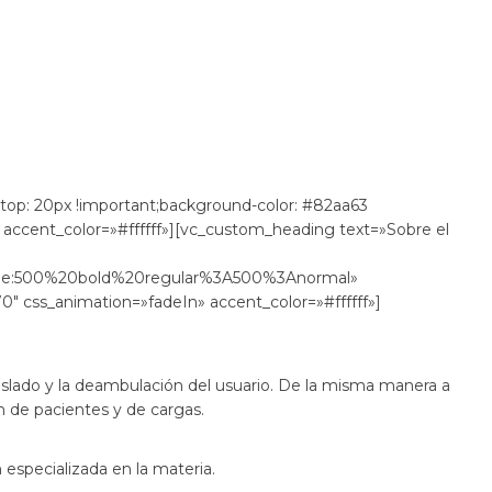
top: 20px !important;background-color: #82aa63
 accent_color=»#ffffff»][vc_custom_heading text=»Sobre el
le:500%20bold%20regular%3A500%3Anormal»
0″ css_animation=»fadeIn» accent_color=»#ffffff»]
 traslado y la deambulación del usuario. De la misma manera a
n de pacientes y de cargas.
 especializada en la materia.