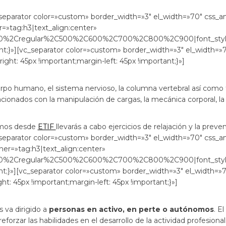
eparator color=»custom» border_width=»3″ el_width=»70″ css_ani
=»tag:h3|text_align:center»
300%2Cregular%2C500%2C600%2C700%2C800%2C900|font_sty
t;}»][vc_separator color=»custom» border_width=»3″ el_width=»7
t: 45px !important;margin-left: 45px !important;}»]
rpo humano, el sistema nervioso, la columna vertebral así como 
cionados con la manipulación de cargas, la mecánica corporal, la 
emos desde
ETIF
llevarás a cabo ejercicios de relajación y la preve
eparator color=»custom» border_width=»3″ el_width=»70″ css_ani
ner=»tag:h3|text_align:center»
300%2Cregular%2C500%2C600%2C700%2C800%2C900|font_sty
t;}»][vc_separator color=»custom» border_width=»3″ el_width=»7
: 45px !important;margin-left: 45px !important;}»]
 va dirigido a
personas en activo, en perte o autónomos
. E
reforzar las habilidades en el desarrollo de la actividad profesional