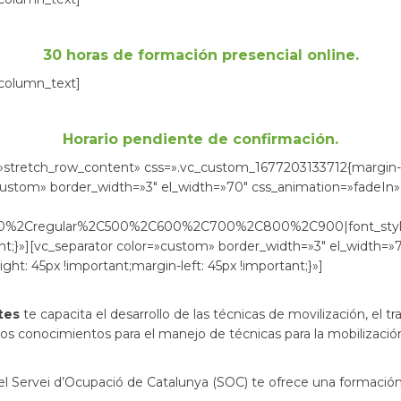
30 horas de formación presencial online.
_column_text]
Horario pendiente de confirmación.
=»stretch_row_content» css=».vc_custom_1677203133712{margin-
»custom» border_width=»3″ el_width=»70″ css_animation=»fadeIn»
300%2Cregular%2C500%2C600%2C700%2C800%2C900|font_sty
t;}»][vc_separator color=»custom» border_width=»3″ el_width=»7
t: 45px !important;margin-left: 45px !important;}»]
tes
te capacita el desarrollo de las técnicas de movilización, el
s los conocimientos para el manejo de técnicas para la mobilizació
r el Servei d’Ocupació de Catalunya (SOC) te ofrece una formación