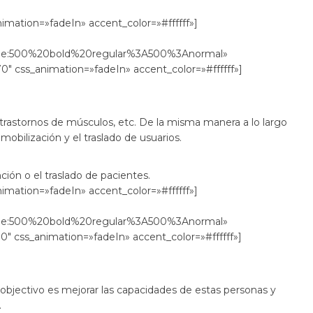
mation=»fadeIn» accent_color=»#ffffff»]
le:500%20bold%20regular%3A500%3Anormal»
0″ css_animation=»fadeIn» accent_color=»#ffffff»]
trastornos de músculos, etc. De la misma manera a lo largo
mobilización y el traslado de usuarios.
nción o el traslado de pacientes.
mation=»fadeIn» accent_color=»#ffffff»]
le:500%20bold%20regular%3A500%3Anormal»
0″ css_animation=»fadeIn» accent_color=»#ffffff»]
l objectivo es mejorar las capacidades de estas personas y
.