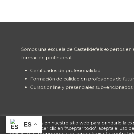
Somos una escuela de Castelldefels expertos en s
formación profesional.
Certificados de profesionalidad
Formación de calidad en profesiones de futu
Cursos online y presenciales subvencionados
Usamos cookies en nuestro sitio web para brindarle la exp
ES
repetidas. Al hacer clic en "Aceptar todo", acepta el uso 
cookies" para proporcionar un consentimiento controlad