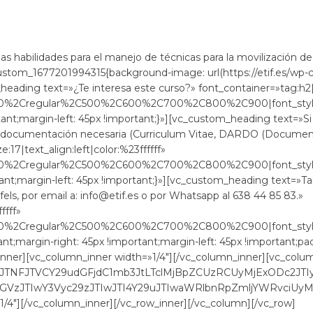
las habilidades para el manejo de técnicas para la movilización d
custom_1677201994315{background-image: url(https://etif.es/w
eading text=»¿Te interesa este curso?» font_container=»tag:h2|fo
300%2Cregular%2C500%2C600%2C700%2C800%2C900|font_sty
t;margin-left: 45px !important;}»][vc_custom_heading text=»Si es
la documentación necesaria (Curriculum Vitae, DARDO (Document
:17|text_align:left|color:%23ffffff»
300%2Cregular%2C500%2C600%2C700%2C800%2C900|font_sty
ant;margin-left: 45px !important;}»][vc_custom_heading text=»
els, por email a: info@etif.es o por Whatsapp al 638 44 85 83.»
ffff»
300%2Cregular%2C500%2C600%2C700%2C800%2C900|font_sty
;margin-right: 45px !important;margin-left: 45px !important;pa
inner][vc_column_inner width=»1/4″][/vc_column_inner][vc_colum
yJTNFJTVCY29udGFjdC1mb3JtLTclMjBpZCUzRCUyMjExODc2JT
zJTIwY3Vyc29zJTIwJTI4Y29uJTIwaWRlbnRpZmljYWRvciU
/4″][/vc_column_inner][/vc_row_inner][/vc_column][/vc_row]