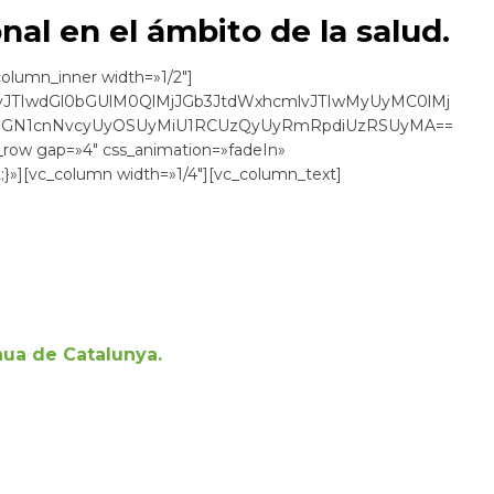
nal en el ámbito de la salud.
olumn_inner width=»1/2″]
IyJTIwdGl0bGUlM0QlMjJGb3JtdWxhcmlvJTIwMyUyMC0lMj
yMGN1cnNvcyUyOSUyMiU1RCUzQyUyRmRpdiUzRSUyMA==
c_row gap=»4″ css_animation=»fadeIn»
;}»][vc_column width=»1/4″][vc_column_text]
nua de Catalunya
.