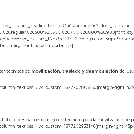
e llevará a cabo a través de tel
n][vc_custom_heading text=»¿Qué aprenderás?» font_container=»
300%2Cregular%2C500%2C600%2C700%2C800%2C900|font_sty
tent» css=».vc_custom_1675843184135{margin-top: 30px !importa
nt;margin-left: 45px !important;}»]
car técnicas de
movilización, traslado y deambulación
del usu
olumn_text css=».vc_custom_1677202865850{margin-right: 45px !
s habilidades para el manejo de técnicas para la movilización de
p
olumn_text css=».vc_custom_1677202933146{margin-right: 45px !i