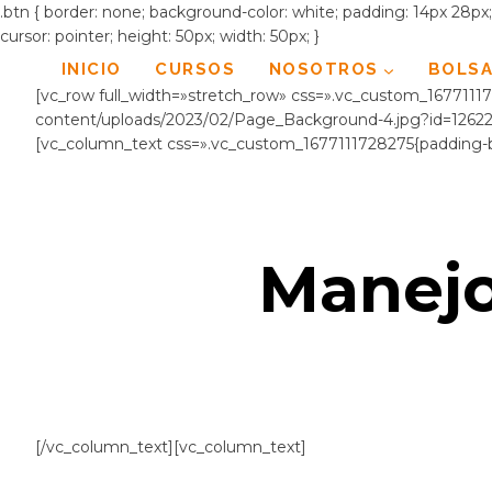
.btn { border: none; background-color: white; padding: 14px 28px; f
cursor: pointer; height: 50px; width: 50px; }
Saltar
INICIO
CURSOS
NOSOTROS
BOLSA
al
[vc_row full_width=»stretch_row» css=».vc_custom_16771117
contenido
content/uploads/2023/02/Page_Background-4.jpg?id=12622)
[vc_column_text css=».vc_custom_1677111728275{padding-b
Manejo
[/vc_column_text][vc_column_text]