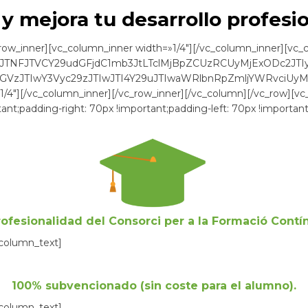
y mejora tu desarrollo profesio
row_inner][vc_column_inner width=»1/4″][/vc_column_inner][vc_c
yJTNFJTVCY29udGFjdC1mb3JtLTclMjBpZCUzRCUyMjExODc2JT
zJTIwY3Vyc29zJTIwJTI4Y29uJTIwaWRlbnRpZmljYWRvciU
1/4″][/vc_column_inner][/vc_row_inner][/vc_column][/vc_row][v
t;padding-right: 70px !important;padding-left: 70px !important
rofesionalidad del
Consorci per a la Formació Contí
_column_text]
100% subvencionado (sin coste para el alumno).
_column_text]