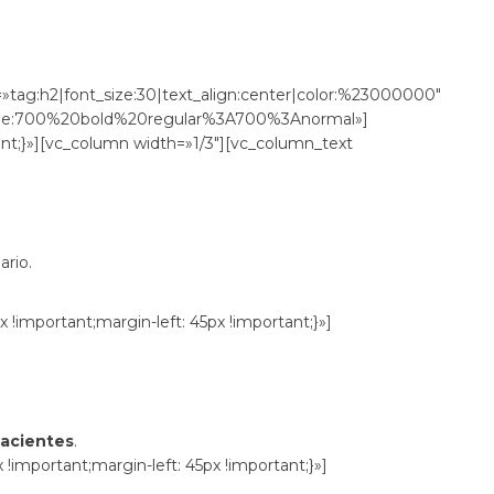
eformación.
tag:h2|font_size:30|text_align:center|color:%23000000″
le:700%20bold%20regular%3A700%3Anormal»]
nt;}»][vc_column width=»1/3″][vc_column_text
ario.
important;margin-left: 45px !important;}»]
acientes
.
mportant;margin-left: 45px !important;}»]