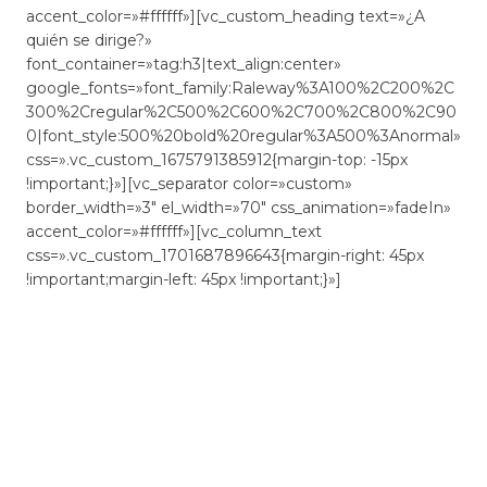
accent_color=»#ffffff»][vc_custom_heading text=»¿A
quién se dirige?»
font_container=»tag:h3|text_align:center»
google_fonts=»font_family:Raleway%3A100%2C200%2C
300%2Cregular%2C500%2C600%2C700%2C800%2C90
0|font_style:500%20bold%20regular%3A500%3Anormal»
css=».vc_custom_1675791385912{margin-top: -15px
!important;}»][vc_separator color=»custom»
border_width=»3″ el_width=»70″ css_animation=»fadeIn»
accent_color=»#ffffff»][vc_column_text
css=».vc_custom_1701687896643{margin-right: 45px
!important;margin-left: 45px !important;}»]
El curso va dirigido a
personas desempleadas
que
estén interesadas en el ámbito de la materia. Con las
nuevas capacidades adquiridas podrán mejorar sus
habilidades en los nuevos puestos de trabajo en el marco
de la digitalización.
El curso de Atención Sociosanitaria para personas
dependientes realizarse presencialmente.