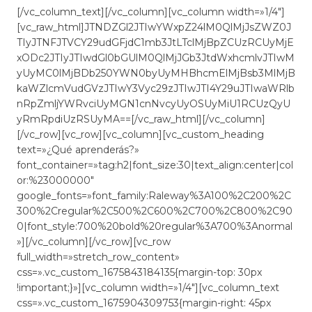
[/vc_column_text][/vc_column][vc_column width=»1/4″]
[vc_raw_html]JTNDZGl2JTIwYWxpZ24lM0QlMjJsZWZ0J
TIyJTNFJTVCY29udGFjdC1mb3JtLTclMjBpZCUzRCUyMjE
xODc2JTIyJTIwdGl0bGUlM0QlMjJGb3JtdWxhcmlvJTIwM
yUyMC0lMjBDb250YWN0byUyMHBhcmElMjBsb3MlMjB
kaWZlcmVudGVzJTIwY3Vyc29zJTIwJTI4Y29uJTIwaWRlb
nRpZmljYWRvciUyMGN1cnNvcyUyOSUyMiU1RCUzQyU
yRmRpdiUzRSUyMA==[/vc_raw_html][/vc_column]
[/vc_row][vc_row][vc_column][vc_custom_heading
text=»¿Qué aprenderás?»
font_container=»tag:h2|font_size:30|text_align:center|col
or:%23000000″
google_fonts=»font_family:Raleway%3A100%2C200%2C
300%2Cregular%2C500%2C600%2C700%2C800%2C90
0|font_style:700%20bold%20regular%3A700%3Anormal
»][/vc_column][/vc_row][vc_row
full_width=»stretch_row_content»
css=».vc_custom_1675843184135{margin-top: 30px
!important;}»][vc_column width=»1/4″][vc_column_text
css=».vc_custom_1675904309753{margin-right: 45px