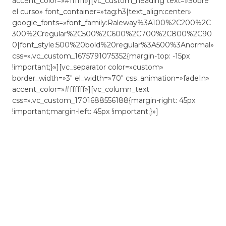
accent_color=»#ffffff»][vc_custom_heading text=»Sobre
el curso» font_container=»tag:h3|text_align:center»
google_fonts=»font_family:Raleway%3A100%2C200%2C
300%2Cregular%2C500%2C600%2C700%2C800%2C90
0|font_style:500%20bold%20regular%3A500%3Anormal»
css=».vc_custom_1675791075352{margin-top: -15px
!important;}»][vc_separator color=»custom»
border_width=»3″ el_width=»70″ css_animation=»fadeIn»
accent_color=»#ffffff»][vc_column_text
css=».vc_custom_1701688556188{margin-right: 45px
!important;margin-left: 45px !important;}»]
El curso de
Atención Sociosanitaria a Personas
Dependientes en Instituciones Sociales
y en
domicilio
te capacita para la preparación y el desarrollo
de intervenciones tanto de atención física, sociosanitaria
o psicosocial dirigidas a personas dependientes en el
ámbito institucional. Este curso, certificado por el Servei
d’Ocupació de Catalunya (SOC) te ofrece una formación
especializada en la materia.