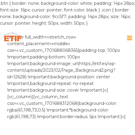
.btn { border: none; background-color: white; padding: 14px 28px;
font-size: 16px; cursor: pointer; font-color: black } .icon { border:
none; background-color: 9cc5f7; padding: 14px 28px; size: 16px;
cursor: pointer; height: 50px; width: 50px; }
Saltar
al
[vc_row full_width=»stretch_row»
contenido
content_placement=»middle»
css=».vc_custom_1701688068365{padding-top: 100px
!important;padding-bottom: 100px
!important;background-image: url(https://etif.es/wp-
content/uploads/2023/02/Page_Background2.png?
id=12628) !important;background-position: center
!important;background-repeat: no-repeat
!important;background-size: cover !important;}»]
[vc_column][vc_column_text
css=».vc_custom_1701688312068{background-color:
rgba(61,198,73,0.5) !important;*background-color:
rgb(61,198,73) !important;border-radius: 5px !important;}»]