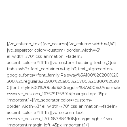
Si quieres formar parte de equipos de cuidado, te
interesa el perfil de gerocultor así como el cuidado de
dependientes físicos, psíquicos y sensoriales, este es tu
curso.
[/vc_column_text][/vc_column][vc_column width=»1/4″]
[vc_separator color=»custom» border_width=»3″
el_width=»70″ css_animation=»fadeIn»
accent_color=»#ffffff»][vc_custom_heading text=»¿Qué
trabajarás?» font_container=»tag:h3|text_align:center»
google_fonts=»font_family:Raleway%3A100%2C200%2C
300%2Cregular%2C500%2C600%2C700%2C800%2C90
0|font_style:500%20bold%20regular%3A500%3Anormal»
css=».vc_custom_1675791358914{margin-top: -15px
!important;}»][vc_separator color=»custom»
border_width=»3″ el_width=»70″ css_animation=»fadeIn»
accent_color=»#ffffff»][vc_column_text
css=».vc_custom_1701687884908{margin-right: 45px
!important;margin-left: 45px !important;}»]