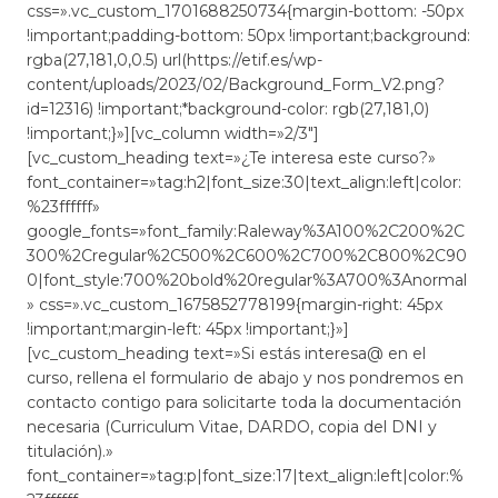
css=».vc_custom_1701688250734{margin-bottom: -50px
!important;padding-bottom: 50px !important;background:
rgba(27,181,0,0.5) url(https://etif.es/wp-
content/uploads/2023/02/Background_Form_V2.png?
id=12316) !important;*background-color: rgb(27,181,0)
!important;}»][vc_column width=»2/3″]
[vc_custom_heading text=»¿Te interesa este curso?»
font_container=»tag:h2|font_size:30|text_align:left|color:
%23ffffff»
google_fonts=»font_family:Raleway%3A100%2C200%2C
300%2Cregular%2C500%2C600%2C700%2C800%2C90
0|font_style:700%20bold%20regular%3A700%3Anormal
» css=».vc_custom_1675852778199{margin-right: 45px
!important;margin-left: 45px !important;}»]
[vc_custom_heading text=»Si estás interesa@ en el
curso, rellena el formulario de abajo y nos pondremos en
contacto contigo para solicitarte toda la documentación
necesaria (Curriculum Vitae, DARDO, copia del DNI y
titulación).»
font_container=»tag:p|font_size:17|text_align:left|color:%