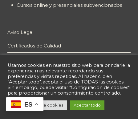
Cursos online y presenciales subvencionados
Aviso Legal
Certificados de Calidad
Plan de Igualdad
Usamos cookies en nuestro sitio web para brindarle la
experiencia más relevante recordando sus
Política de privacidad
preferencias y visitas repetidas. Al hacer clic en
"Aceptar todo", acepta el uso de TODAS las cookies.
Política de cookies
Sin embargo, puede visitar "Configuración de cookies"
para proporcionar un consentimiento controlado.
ES
Configuración de cookies
Aceptar todo
© 2026 Espacio Técnico de Innovación y Formación S, L. B63073472