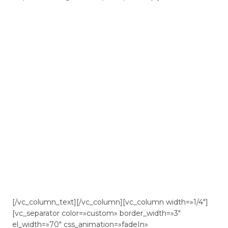
En este curso adquiráscapacidades a través del apoyo en
la organización de estas actuaciones desde la
perspectiva institucional. Tanto, higiénico-alimentaria
como atención sociosanitaria. De la misma manera se
trabajaran areas como la acogida y recepción y la
organización de actividades enfocadas a personas
dependientes.
A su vez, a lo largo del curso que ofrecemos desde
ETIF
desarrollarás mejores
técnicas de comunicación con
personas dependientes
, así como de animación social
y de mejora de las actividades diarias de estas personas
en instituciones.
[/vc_column_text][/vc_column][vc_column width=»1/4″]
[vc_separator color=»custom» border_width=»3″
el_width=»70″ css_animation=»fadeIn»