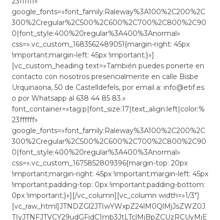
23ffffff»
google_fonts=»font_family:Raleway%3A100%2C200%2C
300%2Cregular%2C500%2C600%2C700%2C800%2C90
0|font_style:400%20regular%3A400%3Anormal»
css=».vc_custom_1683562489051{margin-right: 45px
!important;margin-left: 45px !important;}»]
[vc_custom_heading text=»También puedes ponerte en
contacto con nosotros presencialmente en calle Bisbe
Urquinaona, 50 de Castelldefels, por email a: info@etif.es
o por Whatsapp al 638 44 85 83.»
font_container=»tag:p|font_size:17|text_align:left|color:%
23ffffff»
google_fonts=»font_family:Raleway%3A100%2C200%2C
300%2Cregular%2C500%2C600%2C700%2C800%2C90
0|font_style:400%20regular%3A400%3Anormal»
css=».vc_custom_1675852809396{margin-top: 20px
!important;margin-right: 45px !important;margin-left: 45px
!important;padding-top: 0px !important;padding-bottom:
0px !important;}»][/vc_column][vc_column width=»1/3″]
[vc_raw_html]JTNDZGl2JTIwYWxpZ24lM0QlMjJsZWZ0J
TIyJTNFJTVCY29udGFjdC1mb3JtLTclMjBpZCUzRCUyMjE