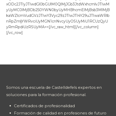
xODc2JTIyJTIwdGl0bGUlM0QlMjJGb3JtdWxhcmlvJTIwM
yUyMC0lMjBDb250YWN0byUyMHBhcmElMjBsb3MlMjB
kaWZlcmVudGVzJTIwY3Vyc29zJTIwJTI4Y29uJTIwaWRlb
nRpZmljYWRvciUyMGN1cnNvcyUyOSUyMiU1RCUzQyU
yRmRpdiUzRSUyMA==[/vc_raw_html][/vc_column]
[/vc_row]
Somos una escuela de Castelldefels expertos en
soluciones para la formación profesional.
Certificados de profesionalidad
Formación de calidad en profesiones de futuro