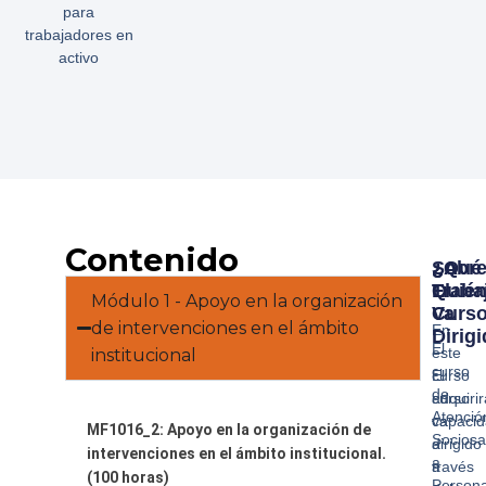
para
trabajadores en
activo
Contenido
Sobr
¿Qué
¿A
El
Traba
Quié
Módulo 1 - Apoyo en la organización
Curs
Va
de intervenciones en el ámbito
En
Dirig
El
este
institucional
curso
curso
El
de
adquiri
curso
Atenció
capaci
va
MF1016_2: Apoyo en la organización de
Sociosa
a
dirigido
intervenciones en el ámbito institucional.
a
través
a
(100 horas)
Person